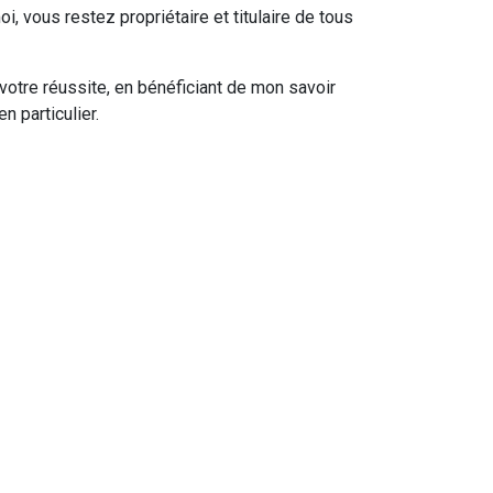
, vous restez propriétaire et titulaire de tous
otre réussite, en bénéficiant de mon savoir
n particulier.
Je me tiens à votre disposition pour
 quelques-
toutes prises de contact :
SERGIO DEFELICE
0 611 954 555
(+33 611 954 555 hors France).