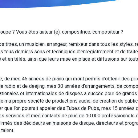
roupe ? Vous êtes auteur (e), compositrice, compositeur ?
 titres, un musicien, arrangeur, remixeur dans tous les styles, re
s tous derniers sons et techniques d’enregistrement et de traitem
 et en télés, ainsi que leurs mise en place et diffusions sur to
e, de mes 45 années de piano qui m’ont permis d’obtenir des pri
e radio et de deejing, mes 30 années d’arrangements, de compos
ationales et internationales de disques à succès pour de grands
de ma propre société de productions audio, de création de publici
r que l’on pourrait appeler des Tubes de Pubs, mes 15 années de
es services et mes contacts de plus de 10.000 professionnels
nfirmés des décideurs en maisons de disque, directeurs et prog
talent.