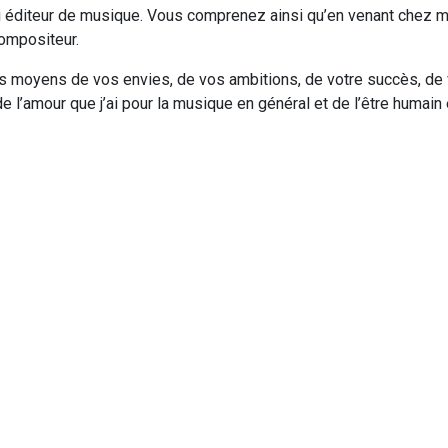
ni éditeur de musique. Vous comprenez ainsi qu’en venant chez moi
compositeur.
s moyens de vos envies, de vos ambitions, de votre succès, de v
de l’amour que j’ai pour la musique en général et de l’être humain e
uelques extraits, malheureusement exhaustifs faute de place, de
és entre mes oreilles et mes doigts.